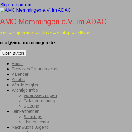
Skip to content
AMC Memmingen e.V. im ADAC
Kart – Supermoto – Pitbike – miniGp – Leihkart
info@amc-memmingen.de
Open Button
Home
Preisliste/Öffnungszeiten
Kalender
Anfahrt
Werde Mitglied
Wichtige Infos
Voraussetzungen
Geländeordnung
Satzung
Leihkartbetrieb
Samstags
Firmenevents
Nachwuchs/Jugend