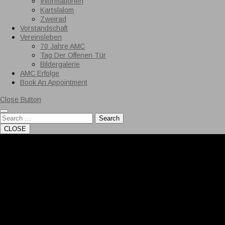
Informationen
Kartslalom
Zweirad
Vorstandschaft
Vereinsleben
70 Jahre AMC
Tag Der Offenen Tür
Bildergalerie
AMC Erfolge
Book An Appointment
Close Button
Search
CLOSE