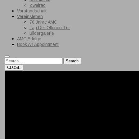
Zweirad
Vorstandschaft
Vereinsleben
70 Jahre AMC
Tag Der Offenen Tür
Bildergalerie
AMC Erfolge
Book An Appointment
Close
Button
Search
CLOSE