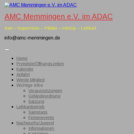
Skip
to
AMC Memmingen e.V. im ADAC
content
Kart – Supermoto – Pitbike – miniGp – Leihkart
info@amc-memmingen.de
Open
Button
Home
Preisliste/Öffnungszeiten
Kalender
Anfahrt
Werde Mitglied
Wichtige Infos
Voraussetzungen
Geländeordnung
Satzung
Leihkartbetrieb
Samstags
Firmenevents
Nachwuchs/Jugend
Informationen
Kartslalom